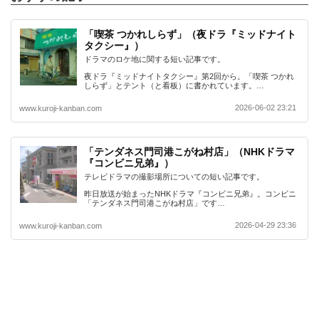
「喫茶 つかれしらず」（夜ドラ『ミッドナイト
タクシー』）
ドラマのロケ地に関する短い記事です。
夜ドラ『ミッドナイトタクシー』第2回から。「喫茶 つかれ
しらず」とテント（と看板）に書かれています。…
2026-06-02 23:21
www.kuroji-kanban.com
「テンダネス門司港こがね村店」（NHKドラマ
『コンビニ兄弟』）
テレビドラマの撮影場所についての短い記事です。
昨日放送が始まったNHKドラマ『コンビニ兄弟』。コンビニ
「テンダネス門司港こがね村店」です…
2026-04-29 23:36
www.kuroji-kanban.com