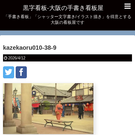
黒字看板‐大阪の手書き看板屋
「手書き看板」「シャッター文字書き/イラスト描き」を得意とする
大阪の看板屋です
kazekaoru010-38-9
2026/4/12