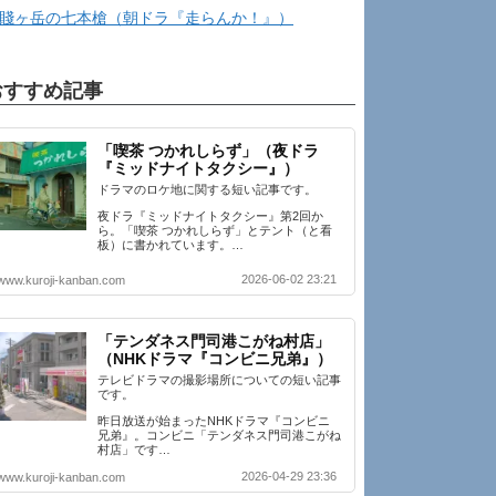
賤ヶ岳の七本槍（朝ドラ『走らんか！』）
おすすめ記事
「喫茶 つかれしらず」（夜ドラ
『ミッドナイトタクシー』）
ドラマのロケ地に関する短い記事です。
夜ドラ『ミッドナイトタクシー』第2回か
ら。「喫茶 つかれしらず」とテント（と看
板）に書かれています。…
2026-06-02 23:21
www.kuroji-kanban.com
「テンダネス門司港こがね村店」
（NHKドラマ『コンビニ兄弟』）
テレビドラマの撮影場所についての短い記事
です。
昨日放送が始まったNHKドラマ『コンビニ
兄弟』。コンビニ「テンダネス門司港こがね
村店」です…
2026-04-29 23:36
www.kuroji-kanban.com