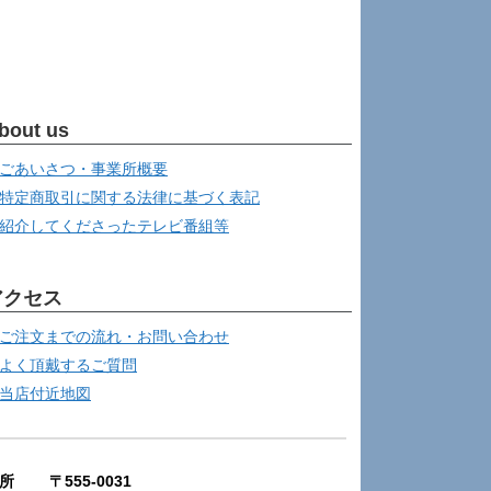
bout us
ごあいさつ・事業所概要
特定商取引に関する法律に基づく表記
紹介してくださったテレビ番組等
アクセス
ご注文までの流れ・お問い合わせ
よく頂戴するご質問
当店付近地図
所 〒555-0031