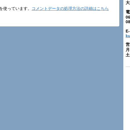
大
t を使っています。
コメントデータの処理方法の詳細はこちら
電
06
0
E-
k
営
月
土: