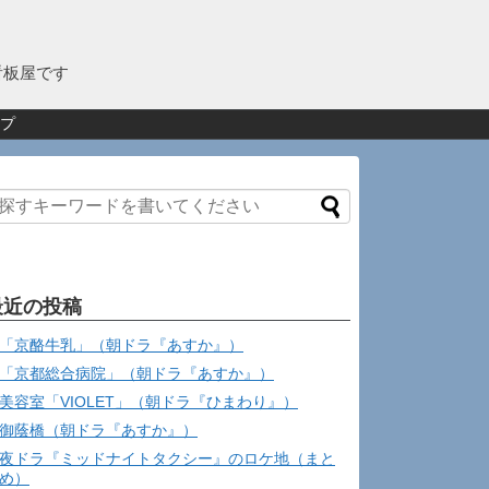
看板屋です
プ
最近の投稿
「京酪牛乳」（朝ドラ『あすか』）
「京都総合病院」（朝ドラ『あすか』）
美容室「VIOLET」（朝ドラ『ひまわり』）
御蔭橋（朝ドラ『あすか』）
夜ドラ『ミッドナイトタクシー』のロケ地（まと
め）