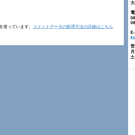
大
電
06
0
t を使っています。
コメントデータの処理方法の詳細はこちら
E-
k
営
月
土: