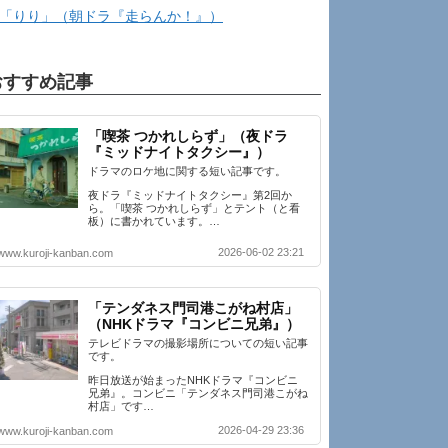
「りり」（朝ドラ『走らんか！』）
おすすめ記事
「喫茶 つかれしらず」（夜ドラ
『ミッドナイトタクシー』）
ドラマのロケ地に関する短い記事です。
夜ドラ『ミッドナイトタクシー』第2回か
ら。「喫茶 つかれしらず」とテント（と看
板）に書かれています。…
2026-06-02 23:21
www.kuroji-kanban.com
「テンダネス門司港こがね村店」
（NHKドラマ『コンビニ兄弟』）
テレビドラマの撮影場所についての短い記事
です。
昨日放送が始まったNHKドラマ『コンビニ
兄弟』。コンビニ「テンダネス門司港こがね
村店」です…
2026-04-29 23:36
www.kuroji-kanban.com