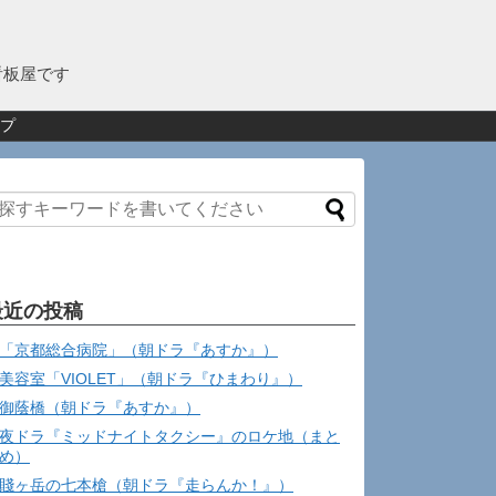
看板屋です
プ
最近の投稿
「京都総合病院」（朝ドラ『あすか』）
美容室「VIOLET」（朝ドラ『ひまわり』）
御蔭橋（朝ドラ『あすか』）
夜ドラ『ミッドナイトタクシー』のロケ地（まと
め）
賤ヶ岳の七本槍（朝ドラ『走らんか！』）