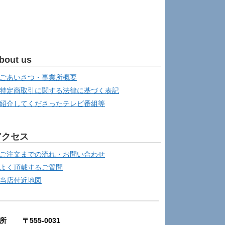
bout us
ごあいさつ・事業所概要
特定商取引に関する法律に基づく表記
紹介してくださったテレビ番組等
アクセス
ご注文までの流れ・お問い合わせ
よく頂戴するご質問
当店付近地図
所 〒555-0031