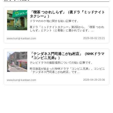
「喫茶 つかれしらず」（夜ドラ『ミッドナイト
タクシー』）
ドラマのロケ地に関する短い記事です。
夜ドラ『ミッドナイトタクシー』第2回から。「喫茶 つかれ
しらず」とテント（と看板）に書かれています。…
2026-06-02 23:21
www.kuroji-kanban.com
「テンダネス門司港こがね村店」（NHKドラマ
『コンビニ兄弟』）
テレビドラマの撮影場所についての短い記事です。
昨日放送が始まったNHKドラマ『コンビニ兄弟』。コンビニ
「テンダネス門司港こがね村店」です…
2026-04-29 23:36
www.kuroji-kanban.com