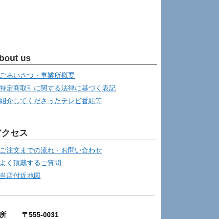
bout us
ごあいさつ・事業所概要
特定商取引に関する法律に基づく表記
紹介してくださったテレビ番組等
アクセス
ご注文までの流れ・お問い合わせ
よく頂戴するご質問
当店付近地図
所 〒555-0031