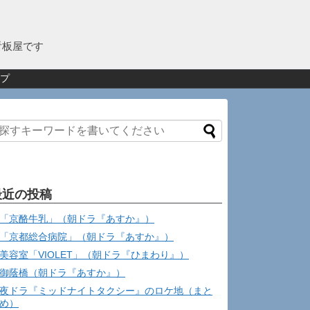
看板屋です
プ
最近の投稿
「京酪牛乳」（朝ドラ『あすか』）
「京都総合病院」（朝ドラ『あすか』）
美容室「VIOLET」（朝ドラ『ひまわり』）
御蔭橋（朝ドラ『あすか』）
夜ドラ『ミッドナイトタクシー』のロケ地（まと
め）