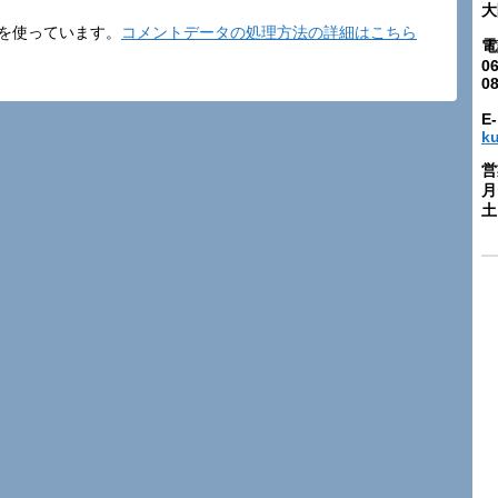
大
t を使っています。
コメントデータの処理方法の詳細はこちら
電
06
0
E-
k
営
月
土: