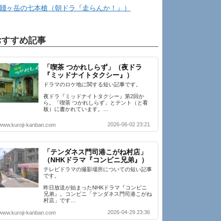
賤ヶ岳の七本槍（朝ドラ『走らんか！』）
おすすめ記事
「喫茶 つかれしらず」（夜ドラ
『ミッドナイトタクシー』）
ドラマのロケ地に関する短い記事です。
夜ドラ『ミッドナイトタクシー』第2回か
ら。「喫茶 つかれしらず」とテント（と看
板）に書かれています。…
2026-06-02 23:21
www.kuroji-kanban.com
「テンダネス門司港こがね村店」
（NHKドラマ『コンビニ兄弟』）
テレビドラマの撮影場所についての短い記事
です。
昨日放送が始まったNHKドラマ『コンビニ
兄弟』。コンビニ「テンダネス門司港こがね
村店」です…
2026-04-29 23:36
www.kuroji-kanban.com