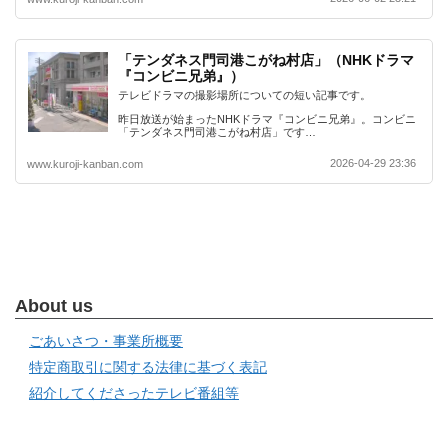
「テンダネス門司港こがね村店」（NHKドラマ
『コンビニ兄弟』）
テレビドラマの撮影場所についての短い記事です。
昨日放送が始まったNHKドラマ『コンビニ兄弟』。コンビニ
「テンダネス門司港こがね村店」です…
2026-04-29 23:36
www.kuroji-kanban.com
About us
ごあいさつ・事業所概要
特定商取引に関する法律に基づく表記
紹介してくださったテレビ番組等