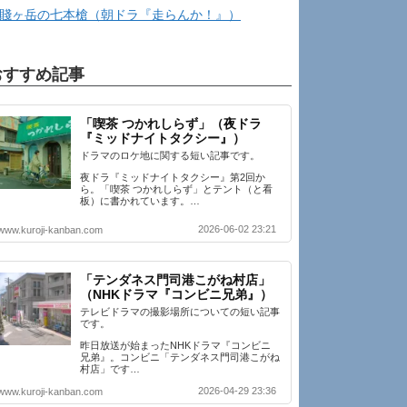
賤ヶ岳の七本槍（朝ドラ『走らんか！』）
おすすめ記事
「喫茶 つかれしらず」（夜ドラ
『ミッドナイトタクシー』）
ドラマのロケ地に関する短い記事です。
夜ドラ『ミッドナイトタクシー』第2回か
ら。「喫茶 つかれしらず」とテント（と看
板）に書かれています。…
2026-06-02 23:21
www.kuroji-kanban.com
「テンダネス門司港こがね村店」
（NHKドラマ『コンビニ兄弟』）
テレビドラマの撮影場所についての短い記事
です。
昨日放送が始まったNHKドラマ『コンビニ
兄弟』。コンビニ「テンダネス門司港こがね
村店」です…
2026-04-29 23:36
www.kuroji-kanban.com