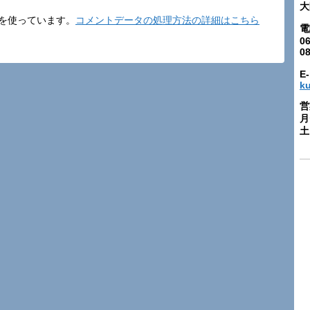
大
t を使っています。
コメントデータの処理方法の詳細はこちら
電
06
0
E-
k
営
月
土: