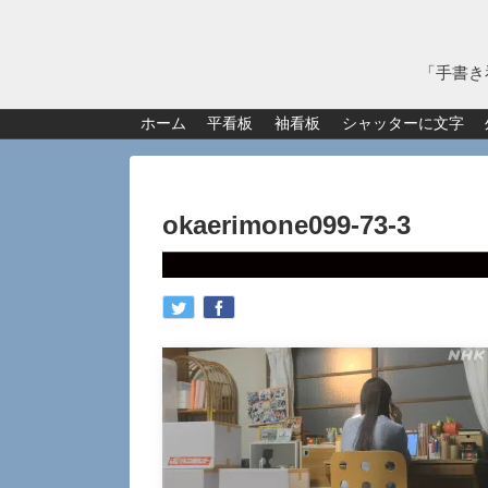
「手書き
ホーム
平看板
袖看板
シャッターに文字
okaerimone099-73-3