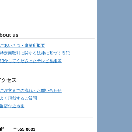
bout us
ごあいさつ・事業所概要
特定商取引に関する法律に基づく表記
紹介してくださったテレビ番組等
アクセス
ご注文までの流れ・お問い合わせ
よく頂戴するご質問
当店付近地図
所 〒555-0031