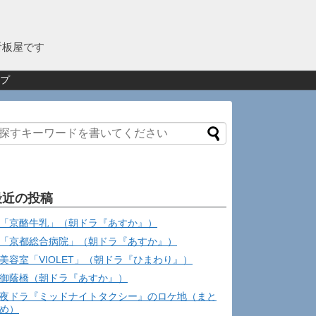
看板屋です
プ
最近の投稿
「京酪牛乳」（朝ドラ『あすか』）
「京都総合病院」（朝ドラ『あすか』）
美容室「VIOLET」（朝ドラ『ひまわり』）
御蔭橋（朝ドラ『あすか』）
夜ドラ『ミッドナイトタクシー』のロケ地（まと
め）