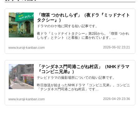
「喫茶 つかれしらず」（夜ドラ『ミッドナイト
タクシー』）
ドラマのロケ地に関する短い記事です。
夜ドラ『ミッドナイトタクシー』第2回から。「喫茶 つかれ
しらず」とテント（と看板）に書かれています。…
2026-06-02 23:21
www.kuroji-kanban.com
「テンダネス門司港こがね村店」（NHKドラマ
『コンビニ兄弟』）
テレビドラマの撮影場所についての短い記事です。
昨日放送が始まったNHKドラマ『コンビニ兄弟』。コンビニ
「テンダネス門司港こがね村店」です…
2026-04-29 23:36
www.kuroji-kanban.com