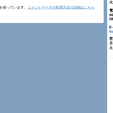
大
t を使っています。
コメントデータの処理方法の詳細はこちら
電
06
0
E-
k
営
月
土: