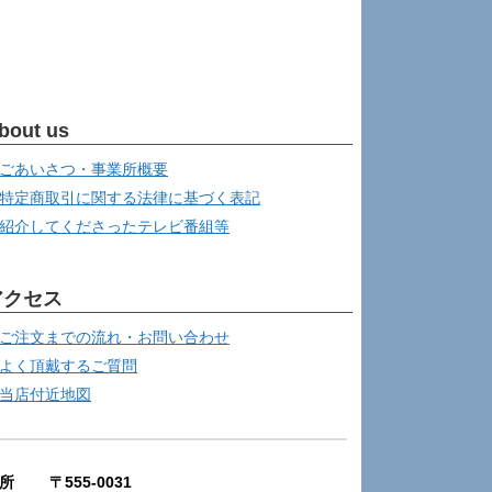
bout us
ごあいさつ・事業所概要
特定商取引に関する法律に基づく表記
紹介してくださったテレビ番組等
アクセス
ご注文までの流れ・お問い合わせ
よく頂戴するご質問
当店付近地図
所 〒555-0031