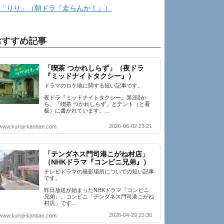
「りり」（朝ドラ『走らんか！』）
おすすめ記事
「喫茶 つかれしらず」（夜ドラ
『ミッドナイトタクシー』）
ドラマのロケ地に関する短い記事です。
夜ドラ『ミッドナイトタクシー』第2回か
ら。「喫茶 つかれしらず」とテント（と看
板）に書かれています。…
2026-06-02 23:21
www.kuroji-kanban.com
「テンダネス門司港こがね村店」
（NHKドラマ『コンビニ兄弟』）
テレビドラマの撮影場所についての短い記事
です。
昨日放送が始まったNHKドラマ『コンビニ
兄弟』。コンビニ「テンダネス門司港こがね
村店」です…
2026-04-29 23:36
www.kuroji-kanban.com