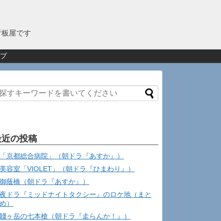
看板屋です
プ
最近の投稿
「京都総合病院」（朝ドラ『あすか』）
美容室「VIOLET」（朝ドラ『ひまわり』）
御蔭橋（朝ドラ『あすか』）
夜ドラ『ミッドナイトタクシー』のロケ地（まと
め）
賤ヶ岳の七本槍（朝ドラ『走らんか！』）