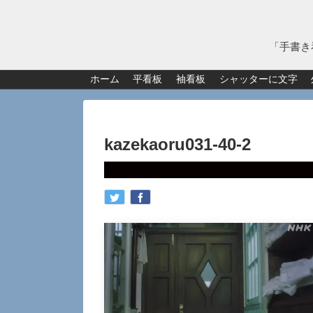
「手書き
ホーム
平看板
袖看板
シャッターに文字
kazekaoru031-40-2