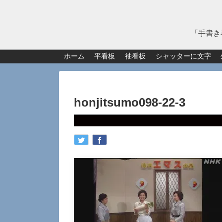
「手書き
ホーム
平看板
袖看板
シャッターに文字
honjitsumo098-22-3