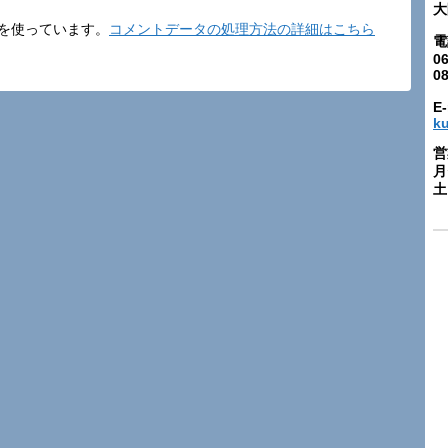
大
t を使っています。
コメントデータの処理方法の詳細はこちら
電
06
0
E-
k
営
月
土: