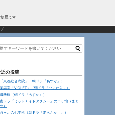
看板屋です
プ
最近の投稿
「京都総合病院」（朝ドラ『あすか』）
美容室「VIOLET」（朝ドラ『ひまわり』）
御蔭橋（朝ドラ『あすか』）
夜ドラ『ミッドナイトタクシー』のロケ地（まと
め）
賤ヶ岳の七本槍（朝ドラ『走らんか！』）