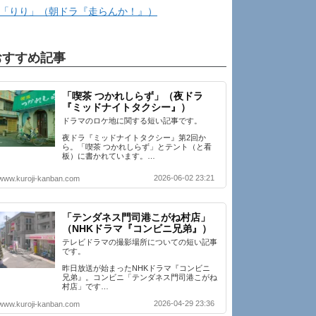
「りり」（朝ドラ『走らんか！』）
おすすめ記事
「喫茶 つかれしらず」（夜ドラ
『ミッドナイトタクシー』）
ドラマのロケ地に関する短い記事です。
夜ドラ『ミッドナイトタクシー』第2回か
ら。「喫茶 つかれしらず」とテント（と看
板）に書かれています。…
2026-06-02 23:21
www.kuroji-kanban.com
「テンダネス門司港こがね村店」
（NHKドラマ『コンビニ兄弟』）
テレビドラマの撮影場所についての短い記事
です。
昨日放送が始まったNHKドラマ『コンビニ
兄弟』。コンビニ「テンダネス門司港こがね
村店」です…
2026-04-29 23:36
www.kuroji-kanban.com