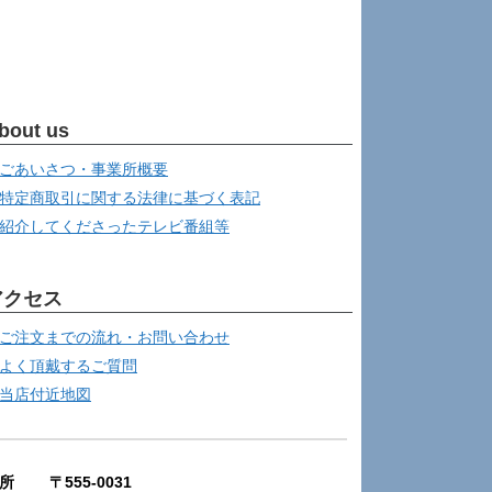
bout us
ごあいさつ・事業所概要
特定商取引に関する法律に基づく表記
紹介してくださったテレビ番組等
アクセス
ご注文までの流れ・お問い合わせ
よく頂戴するご質問
当店付近地図
所 〒555-0031