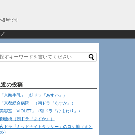
看板屋です
プ
最近の投稿
「京酪牛乳」（朝ドラ『あすか』）
「京都総合病院」（朝ドラ『あすか』）
美容室「VIOLET」（朝ドラ『ひまわり』）
御蔭橋（朝ドラ『あすか』）
夜ドラ『ミッドナイトタクシー』のロケ地（まと
め）