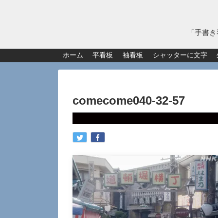
「手書き
ホーム
平看板
袖看板
シャッターに文字
comecome040-32-57