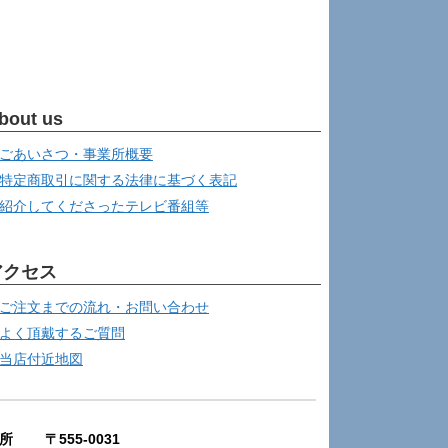
bout us
ごあいさつ・事業所概要
特定商取引に関する法律に基づく表記
紹介してくださったテレビ番組等
アクセス
ご注文までの流れ・お問い合わせ
よく頂戴するご質問
当店付近地図
所 〒555-0031