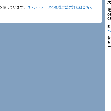
大
t を使っています。
コメントデータの処理方法の詳細はこちら
電
06
0
E-
k
営
月
土: