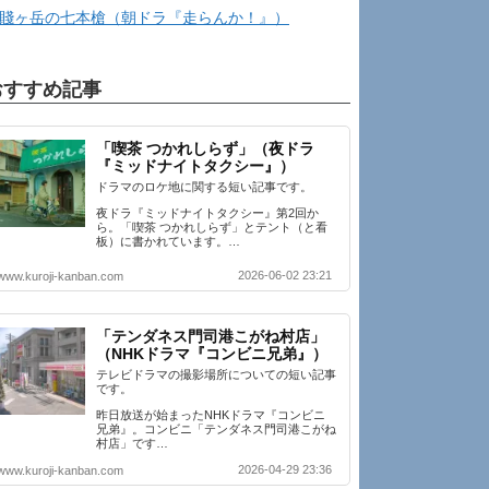
賤ヶ岳の七本槍（朝ドラ『走らんか！』）
おすすめ記事
「喫茶 つかれしらず」（夜ドラ
『ミッドナイトタクシー』）
ドラマのロケ地に関する短い記事です。
夜ドラ『ミッドナイトタクシー』第2回か
ら。「喫茶 つかれしらず」とテント（と看
板）に書かれています。…
2026-06-02 23:21
www.kuroji-kanban.com
「テンダネス門司港こがね村店」
（NHKドラマ『コンビニ兄弟』）
テレビドラマの撮影場所についての短い記事
です。
昨日放送が始まったNHKドラマ『コンビニ
兄弟』。コンビニ「テンダネス門司港こがね
村店」です…
2026-04-29 23:36
www.kuroji-kanban.com