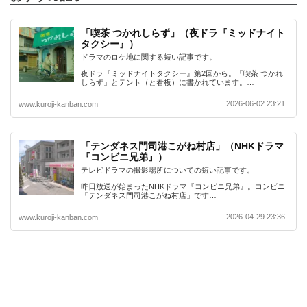
「喫茶 つかれしらず」（夜ドラ『ミッドナイト
タクシー』）
ドラマのロケ地に関する短い記事です。
夜ドラ『ミッドナイトタクシー』第2回から。「喫茶 つかれ
しらず」とテント（と看板）に書かれています。…
2026-06-02 23:21
www.kuroji-kanban.com
「テンダネス門司港こがね村店」（NHKドラマ
『コンビニ兄弟』）
テレビドラマの撮影場所についての短い記事です。
昨日放送が始まったNHKドラマ『コンビニ兄弟』。コンビニ
「テンダネス門司港こがね村店」です…
2026-04-29 23:36
www.kuroji-kanban.com