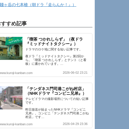
賤ヶ岳の七本槍（朝ドラ『走らんか！』）
おすすめ記事
「喫茶 つかれしらず」（夜ドラ
『ミッドナイトタクシー』）
ドラマのロケ地に関する短い記事です。
夜ドラ『ミッドナイトタクシー』第2回か
ら。「喫茶 つかれしらず」とテント（と看
板）に書かれています。…
2026-06-02 23:21
www.kuroji-kanban.com
「テンダネス門司港こがね村店」
（NHKドラマ『コンビニ兄弟』）
テレビドラマの撮影場所についての短い記事
です。
昨日放送が始まったNHKドラマ『コンビニ
兄弟』。コンビニ「テンダネス門司港こがね
村店」です…
2026-04-29 23:36
www.kuroji-kanban.com