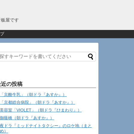
看板屋です
プ
最近の投稿
「京酪牛乳」（朝ドラ『あすか』）
「京都総合病院」（朝ドラ『あすか』）
美容室「VIOLET」（朝ドラ『ひまわり』）
御蔭橋（朝ドラ『あすか』）
夜ドラ『ミッドナイトタクシー』のロケ地（まと
め）