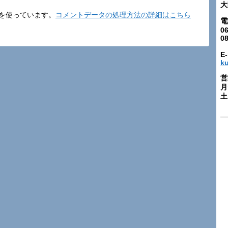
大
t を使っています。
コメントデータの処理方法の詳細はこちら
電
06
0
E-
k
営
月
土: