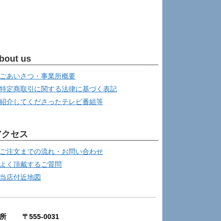
bout us
ごあいさつ・事業所概要
特定商取引に関する法律に基づく表記
紹介してくださったテレビ番組等
アクセス
ご注文までの流れ・お問い合わせ
よく頂戴するご質問
当店付近地図
所 〒555-0031