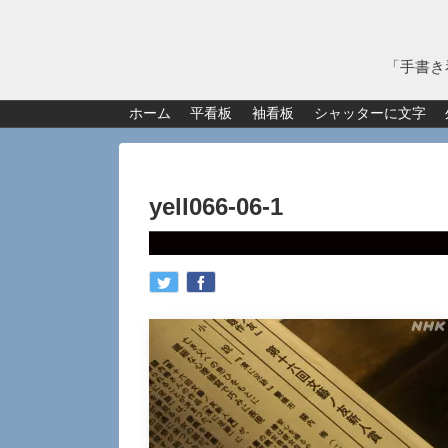
「手書き
ホーム
平看板
袖看板
シャッターに文字
yell066-06-1