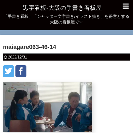
黒字看板‐大阪の手書き看板屋
「手書き看板」「シャッター文字書き/イラスト描き」を得意とする
大阪の看板屋です
maiagare063-46-14
2022/12/31