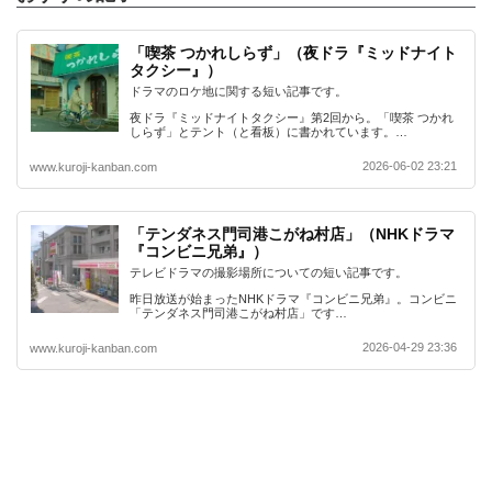
「喫茶 つかれしらず」（夜ドラ『ミッドナイト
タクシー』）
ドラマのロケ地に関する短い記事です。
夜ドラ『ミッドナイトタクシー』第2回から。「喫茶 つかれ
しらず」とテント（と看板）に書かれています。…
2026-06-02 23:21
www.kuroji-kanban.com
「テンダネス門司港こがね村店」（NHKドラマ
『コンビニ兄弟』）
テレビドラマの撮影場所についての短い記事です。
昨日放送が始まったNHKドラマ『コンビニ兄弟』。コンビニ
「テンダネス門司港こがね村店」です…
2026-04-29 23:36
www.kuroji-kanban.com