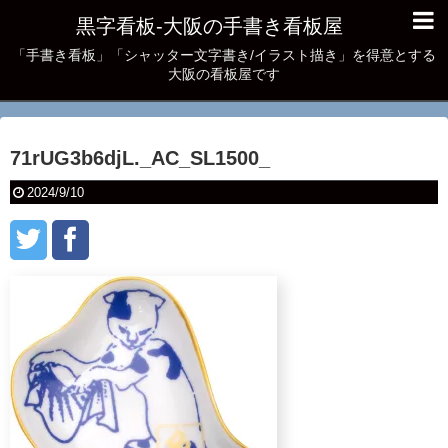
黒字看板‐大阪の手書き看板屋
「手書き看板」「シャッター文字書き/イラスト描き」を得意とする
大阪の看板屋です
71rUG3b6djL._AC_SL1500_
2024/9/10