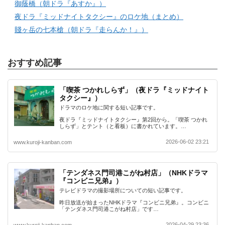
御蔭橋（朝ドラ『あすか』）
夜ドラ『ミッドナイトタクシー』のロケ地（まとめ）
賤ヶ岳の七本槍（朝ドラ『走らんか！』）
おすすめ記事
「喫茶 つかれしらず」（夜ドラ『ミッドナイト
タクシー』）
ドラマのロケ地に関する短い記事です。
夜ドラ『ミッドナイトタクシー』第2回から。「喫茶 つかれ
しらず」とテント（と看板）に書かれています。…
2026-06-02 23:21
www.kuroji-kanban.com
「テンダネス門司港こがね村店」（NHKドラマ
『コンビニ兄弟』）
テレビドラマの撮影場所についての短い記事です。
昨日放送が始まったNHKドラマ『コンビニ兄弟』。コンビニ
「テンダネス門司港こがね村店」です…
2026-04-29 23:36
www.kuroji-kanban.com