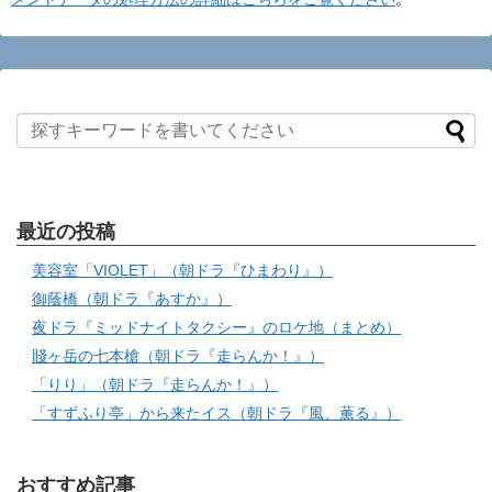
最近の投稿
美容室「VIOLET」（朝ドラ『ひまわり』）
御蔭橋（朝ドラ『あすか』）
夜ドラ『ミッドナイトタクシー』のロケ地（まとめ）
賤ヶ岳の七本槍（朝ドラ『走らんか！』）
「りり」（朝ドラ『走らんか！』）
「すずふり亭」から来たイス（朝ドラ『風、薫る』）
おすすめ記事