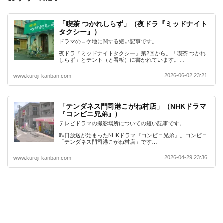
「喫茶 つかれしらず」（夜ドラ『ミッドナイト
タクシー』）
ドラマのロケ地に関する短い記事です。
夜ドラ『ミッドナイトタクシー』第2回から。「喫茶 つかれ
しらず」とテント（と看板）に書かれています。…
2026-06-02 23:21
www.kuroji-kanban.com
「テンダネス門司港こがね村店」（NHKドラマ
『コンビニ兄弟』）
テレビドラマの撮影場所についての短い記事です。
昨日放送が始まったNHKドラマ『コンビニ兄弟』。コンビニ
「テンダネス門司港こがね村店」です…
2026-04-29 23:36
www.kuroji-kanban.com