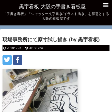
黒字看板‐大阪の手書き看板屋
「手書き看板」「シャッター文字書き/イラスト描き」を得意とする
大阪の看板屋です
現場事務所にて原寸試し描き (by 黒字看板)
2018/5/23
2018/5/24