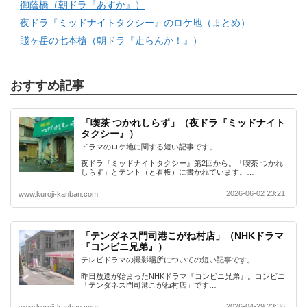
御蔭橋（朝ドラ『あすか』）
夜ドラ『ミッドナイトタクシー』のロケ地（まとめ）
賤ヶ岳の七本槍（朝ドラ『走らんか！』）
おすすめ記事
「喫茶 つかれしらず」（夜ドラ『ミッドナイト
タクシー』）
ドラマのロケ地に関する短い記事です。
夜ドラ『ミッドナイトタクシー』第2回から。「喫茶 つかれ
しらず」とテント（と看板）に書かれています。…
2026-06-02 23:21
www.kuroji-kanban.com
「テンダネス門司港こがね村店」（NHKドラマ
『コンビニ兄弟』）
テレビドラマの撮影場所についての短い記事です。
昨日放送が始まったNHKドラマ『コンビニ兄弟』。コンビニ
「テンダネス門司港こがね村店」です…
2026-04-29 23:36
www.kuroji-kanban.com