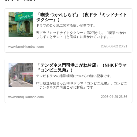
「喫茶 つかれしらず」（夜ドラ『ミッドナイト
タクシー』）
ドラマのロケ地に関する短い記事です。
夜ドラ『ミッドナイトタクシー』第2回から。「喫茶 つかれ
しらず」とテント（と看板）に書かれています。…
2026-06-02 23:21
www.kuroji-kanban.com
「テンダネス門司港こがね村店」（NHKドラマ
『コンビニ兄弟』）
テレビドラマの撮影場所についての短い記事です。
昨日放送が始まったNHKドラマ『コンビニ兄弟』。コンビニ
「テンダネス門司港こがね村店」です…
2026-04-29 23:36
www.kuroji-kanban.com