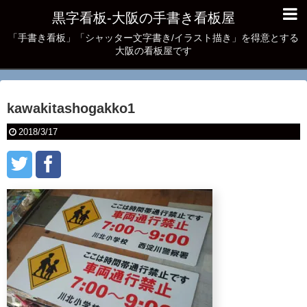
黒字看板‐大阪の手書き看板屋
「手書き看板」「シャッター文字書き/イラスト描き」を得意とする
大阪の看板屋です
kawakitashogakko1
2018/3/17