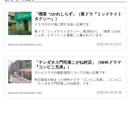
「喫茶 つかれしらず」（夜ドラ『ミッドナイト
タクシー』）
ドラマのロケ地に関する短い記事です。
夜ドラ『ミッドナイトタクシー』第2回から。「喫茶 つかれ
しらず」とテント（と看板）に書かれています。…
2026-06-02 23:21
www.kuroji-kanban.com
「テンダネス門司港こがね村店」（NHKドラマ
『コンビニ兄弟』）
テレビドラマの撮影場所についての短い記事です。
昨日放送が始まったNHKドラマ『コンビニ兄弟』。コンビニ
「テンダネス門司港こがね村店」です…
2026-04-29 23:36
www.kuroji-kanban.com