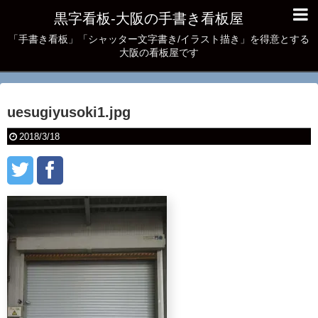
黒字看板‐大阪の手書き看板屋
「手書き看板」「シャッター文字書き/イラスト描き」を得意とする
大阪の看板屋です
uesugiyusoki1.jpg
2018/3/18