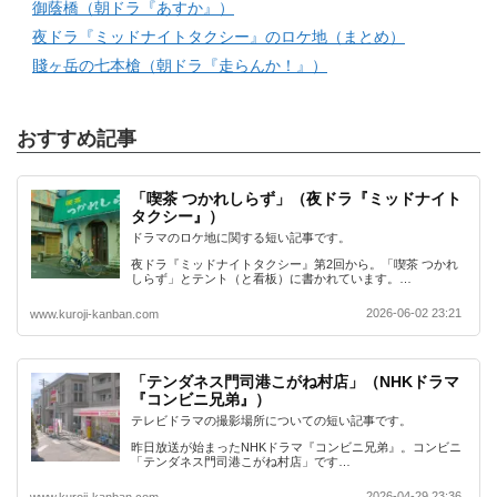
御蔭橋（朝ドラ『あすか』）
夜ドラ『ミッドナイトタクシー』のロケ地（まとめ）
賤ヶ岳の七本槍（朝ドラ『走らんか！』）
おすすめ記事
「喫茶 つかれしらず」（夜ドラ『ミッドナイト
タクシー』）
ドラマのロケ地に関する短い記事です。
夜ドラ『ミッドナイトタクシー』第2回から。「喫茶 つかれ
しらず」とテント（と看板）に書かれています。…
2026-06-02 23:21
www.kuroji-kanban.com
「テンダネス門司港こがね村店」（NHKドラマ
『コンビニ兄弟』）
テレビドラマの撮影場所についての短い記事です。
昨日放送が始まったNHKドラマ『コンビニ兄弟』。コンビニ
「テンダネス門司港こがね村店」です…
2026-04-29 23:36
www.kuroji-kanban.com