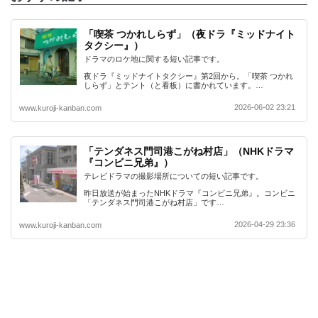
「喫茶 つかれしらず」（夜ドラ『ミッドナイト
タクシー』）
ドラマのロケ地に関する短い記事です。
夜ドラ『ミッドナイトタクシー』第2回から。「喫茶 つかれ
しらず」とテント（と看板）に書かれています。…
2026-06-02 23:21
www.kuroji-kanban.com
「テンダネス門司港こがね村店」（NHKドラマ
『コンビニ兄弟』）
テレビドラマの撮影場所についての短い記事です。
昨日放送が始まったNHKドラマ『コンビニ兄弟』。コンビニ
「テンダネス門司港こがね村店」です…
2026-04-29 23:36
www.kuroji-kanban.com