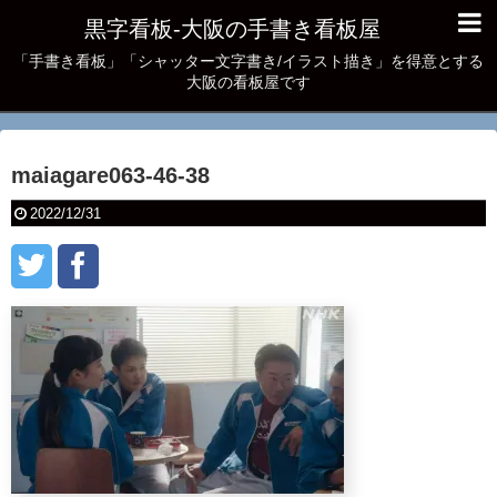
黒字看板‐大阪の手書き看板屋
「手書き看板」「シャッター文字書き/イラスト描き」を得意とする
大阪の看板屋です
maiagare063-46-38
2022/12/31