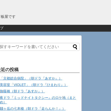
看板屋です
プ
最近の投稿
「京都総合病院」（朝ドラ『あすか』）
美容室「VIOLET」（朝ドラ『ひまわり』）
御蔭橋（朝ドラ『あすか』）
夜ドラ『ミッドナイトタクシー』のロケ地（まと
め）
賤ヶ岳の七本槍（朝ドラ『走らんか！』）