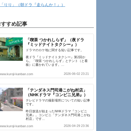
「りり」（朝ドラ『走らんか！』）
おすすめ記事
「喫茶 つかれしらず」（夜ドラ
『ミッドナイトタクシー』）
ドラマのロケ地に関する短い記事です。
夜ドラ『ミッドナイトタクシー』第2回か
ら。「喫茶 つかれしらず」とテント（と看
板）に書かれています。…
2026-06-02 23:21
www.kuroji-kanban.com
「テンダネス門司港こがね村店」
（NHKドラマ『コンビニ兄弟』）
テレビドラマの撮影場所についての短い記事
です。
昨日放送が始まったNHKドラマ『コンビニ
兄弟』。コンビニ「テンダネス門司港こがね
村店」です…
2026-04-29 23:36
www.kuroji-kanban.com