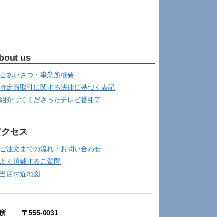
bout us
ごあいさつ・事業所概要
特定商取引に関する法律に基づく表記
紹介してくださったテレビ番組等
アクセス
ご注文までの流れ・お問い合わせ
よく頂戴するご質問
当店付近地図
所 〒555-0031