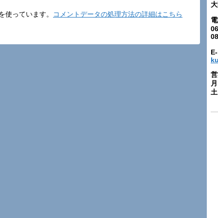
大
t を使っています。
コメントデータの処理方法の詳細はこちら
電
06
0
E-
k
営
月
土: