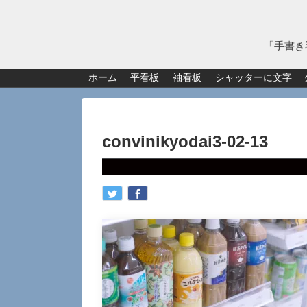
「手書き
ホーム
平看板
袖看板
シャッターに文字
convinikyodai3-02-13