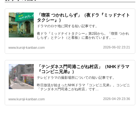
「喫茶 つかれしらず」（夜ドラ『ミッドナイト
タクシー』）
ドラマのロケ地に関する短い記事です。
夜ドラ『ミッドナイトタクシー』第2回から。「喫茶 つかれ
しらず」とテント（と看板）に書かれています。…
2026-06-02 23:21
www.kuroji-kanban.com
「テンダネス門司港こがね村店」（NHKドラマ
『コンビニ兄弟』）
テレビドラマの撮影場所についての短い記事です。
昨日放送が始まったNHKドラマ『コンビニ兄弟』。コンビニ
「テンダネス門司港こがね村店」です…
2026-04-29 23:36
www.kuroji-kanban.com