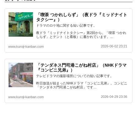
「喫茶 つかれしらず」（夜ドラ『ミッドナイト
タクシー』）
ドラマのロケ地に関する短い記事です。
夜ドラ『ミッドナイトタクシー』第2回から。「喫茶 つかれ
しらず」とテント（と看板）に書かれています。…
2026-06-02 23:21
www.kuroji-kanban.com
「テンダネス門司港こがね村店」（NHKドラマ
『コンビニ兄弟』）
テレビドラマの撮影場所についての短い記事です。
昨日放送が始まったNHKドラマ『コンビニ兄弟』。コンビニ
「テンダネス門司港こがね村店」です…
2026-04-29 23:36
www.kuroji-kanban.com