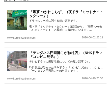
「喫茶 つかれしらず」（夜ドラ『ミッドナイト
タクシー』）
ドラマのロケ地に関する短い記事です。
夜ドラ『ミッドナイトタクシー』第2回から。「喫茶 つかれ
しらず」とテント（と看板）に書かれています。…
2026-06-02 23:21
www.kuroji-kanban.com
「テンダネス門司港こがね村店」（NHKドラマ
『コンビニ兄弟』）
テレビドラマの撮影場所についての短い記事です。
昨日放送が始まったNHKドラマ『コンビニ兄弟』。コンビニ
「テンダネス門司港こがね村店」です…
2026-04-29 23:36
www.kuroji-kanban.com