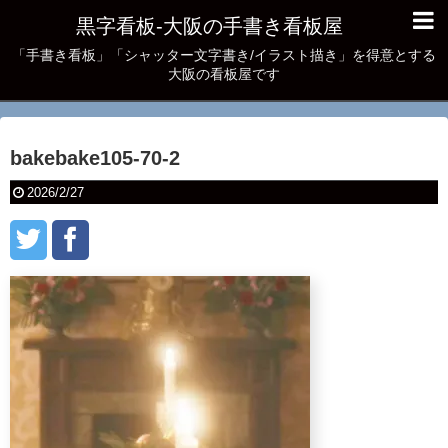
黒字看板‐大阪の手書き看板屋
「手書き看板」「シャッター文字書き/イラスト描き」を得意とする
大阪の看板屋です
bakebake105-70-2
2026/2/27