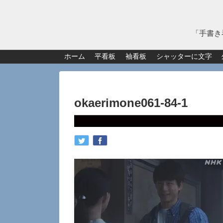
「手書き
ホーム
平看板
袖看板
シャッターに文字
okaerimone061-84-1