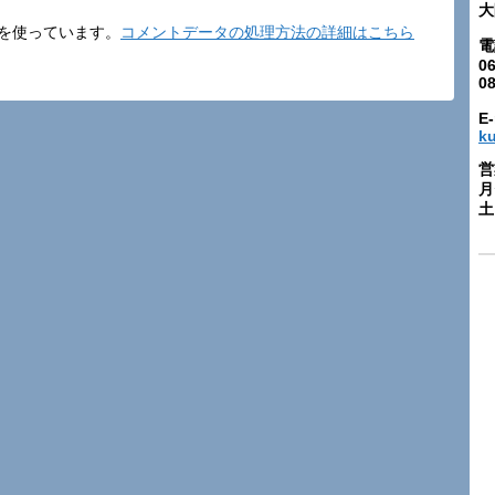
大
t を使っています。
コメントデータの処理方法の詳細はこちら
電
06
0
E-
k
営
月
土: