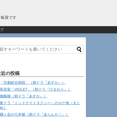
看板屋です
プ
最近の投稿
「京都総合病院」（朝ドラ『あすか』）
美容室「VIOLET」（朝ドラ『ひまわり』）
御蔭橋（朝ドラ『あすか』）
夜ドラ『ミッドナイトタクシー』のロケ地（まと
め）
賤ヶ岳の七本槍（朝ドラ『走らんか！』）