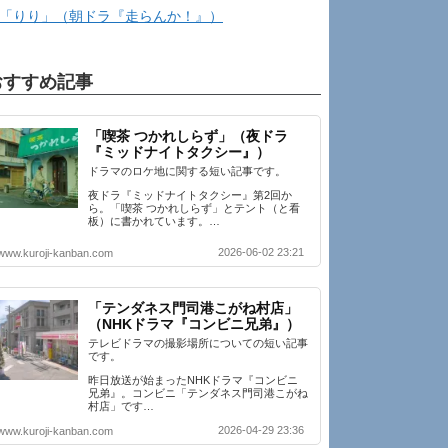
「りり」（朝ドラ『走らんか！』）
おすすめ記事
「喫茶 つかれしらず」（夜ドラ
『ミッドナイトタクシー』）
ドラマのロケ地に関する短い記事です。
夜ドラ『ミッドナイトタクシー』第2回か
ら。「喫茶 つかれしらず」とテント（と看
板）に書かれています。…
2026-06-02 23:21
www.kuroji-kanban.com
「テンダネス門司港こがね村店」
（NHKドラマ『コンビニ兄弟』）
テレビドラマの撮影場所についての短い記事
です。
昨日放送が始まったNHKドラマ『コンビニ
兄弟』。コンビニ「テンダネス門司港こがね
村店」です…
2026-04-29 23:36
www.kuroji-kanban.com