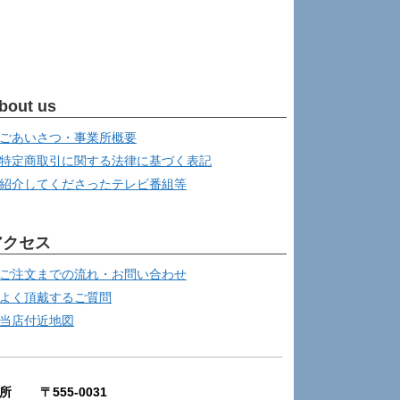
bout us
ごあいさつ・事業所概要
特定商取引に関する法律に基づく表記
紹介してくださったテレビ番組等
アクセス
ご注文までの流れ・お問い合わせ
よく頂戴するご質問
当店付近地図
所 〒555-0031