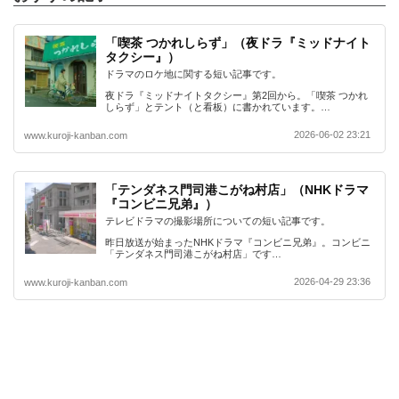
「喫茶 つかれしらず」（夜ドラ『ミッドナイト
タクシー』）
ドラマのロケ地に関する短い記事です。
夜ドラ『ミッドナイトタクシー』第2回から。「喫茶 つかれ
しらず」とテント（と看板）に書かれています。…
2026-06-02 23:21
www.kuroji-kanban.com
「テンダネス門司港こがね村店」（NHKドラマ
『コンビニ兄弟』）
テレビドラマの撮影場所についての短い記事です。
昨日放送が始まったNHKドラマ『コンビニ兄弟』。コンビニ
「テンダネス門司港こがね村店」です…
2026-04-29 23:36
www.kuroji-kanban.com