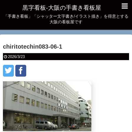
黒字看板‐大阪の手書き看板屋
「手書き看板」「シャッター文字書き/イラスト描き」を得意とする
大阪の看板屋です
chiritotechin083-06-1
2026/3/23