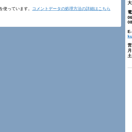
大
t を使っています。
コメントデータの処理方法の詳細はこちら
電
06
0
E-
k
営
月
土: