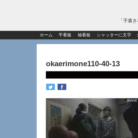
「手書き
ホーム
平看板
袖看板
シャッターに文字
okaerimone110-40-13