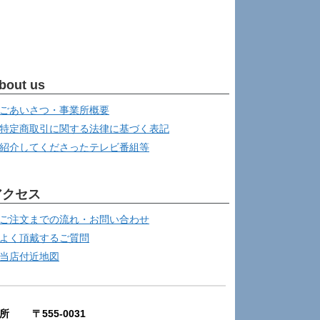
bout us
ごあいさつ・事業所概要
特定商取引に関する法律に基づく表記
紹介してくださったテレビ番組等
アクセス
ご注文までの流れ・お問い合わせ
よく頂戴するご質問
当店付近地図
所 〒555-0031