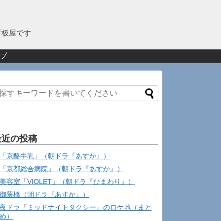
看板屋です
プ
最近の投稿
「京酪牛乳」（朝ドラ『あすか』）
「京都総合病院」（朝ドラ『あすか』）
美容室「VIOLET」（朝ドラ『ひまわり』）
御蔭橋（朝ドラ『あすか』）
夜ドラ『ミッドナイトタクシー』のロケ地（まと
め）