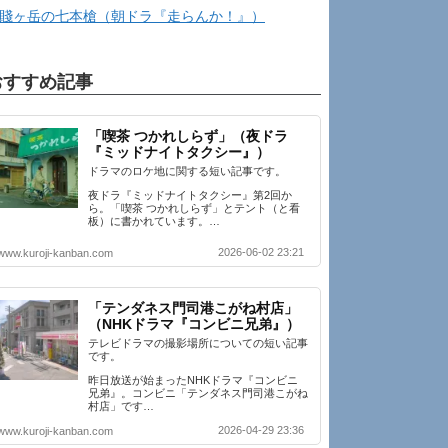
賤ヶ岳の七本槍（朝ドラ『走らんか！』）
おすすめ記事
「喫茶 つかれしらず」（夜ドラ
『ミッドナイトタクシー』）
ドラマのロケ地に関する短い記事です。
夜ドラ『ミッドナイトタクシー』第2回か
ら。「喫茶 つかれしらず」とテント（と看
板）に書かれています。…
2026-06-02 23:21
www.kuroji-kanban.com
「テンダネス門司港こがね村店」
（NHKドラマ『コンビニ兄弟』）
テレビドラマの撮影場所についての短い記事
です。
昨日放送が始まったNHKドラマ『コンビニ
兄弟』。コンビニ「テンダネス門司港こがね
村店」です…
2026-04-29 23:36
www.kuroji-kanban.com