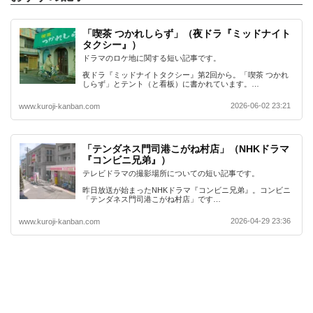
「喫茶 つかれしらず」（夜ドラ『ミッドナイト
タクシー』）
ドラマのロケ地に関する短い記事です。
夜ドラ『ミッドナイトタクシー』第2回から。「喫茶 つかれ
しらず」とテント（と看板）に書かれています。…
2026-06-02 23:21
www.kuroji-kanban.com
「テンダネス門司港こがね村店」（NHKドラマ
『コンビニ兄弟』）
テレビドラマの撮影場所についての短い記事です。
昨日放送が始まったNHKドラマ『コンビニ兄弟』。コンビニ
「テンダネス門司港こがね村店」です…
2026-04-29 23:36
www.kuroji-kanban.com