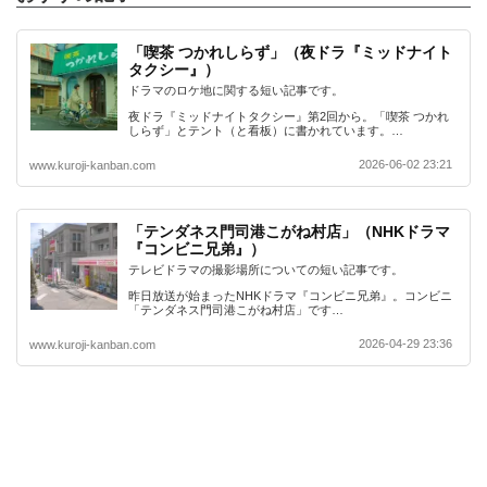
「喫茶 つかれしらず」（夜ドラ『ミッドナイト
タクシー』）
ドラマのロケ地に関する短い記事です。
夜ドラ『ミッドナイトタクシー』第2回から。「喫茶 つかれ
しらず」とテント（と看板）に書かれています。…
2026-06-02 23:21
www.kuroji-kanban.com
「テンダネス門司港こがね村店」（NHKドラマ
『コンビニ兄弟』）
テレビドラマの撮影場所についての短い記事です。
昨日放送が始まったNHKドラマ『コンビニ兄弟』。コンビニ
「テンダネス門司港こがね村店」です…
2026-04-29 23:36
www.kuroji-kanban.com