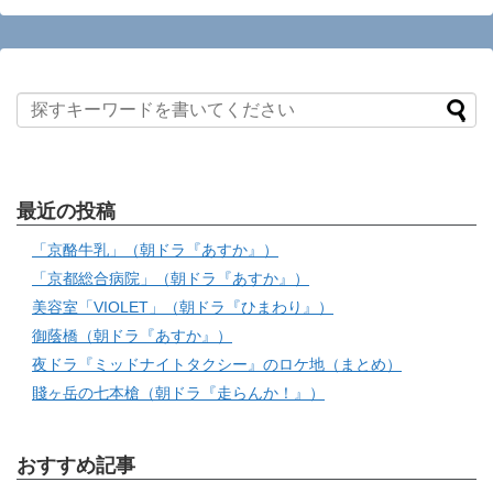
最近の投稿
「京酪牛乳」（朝ドラ『あすか』）
「京都総合病院」（朝ドラ『あすか』）
美容室「VIOLET」（朝ドラ『ひまわり』）
御蔭橋（朝ドラ『あすか』）
夜ドラ『ミッドナイトタクシー』のロケ地（まとめ）
賤ヶ岳の七本槍（朝ドラ『走らんか！』）
おすすめ記事