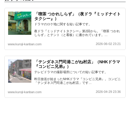
「喫茶 つかれしらず」（夜ドラ『ミッドナイト
タクシー』）
ドラマのロケ地に関する短い記事です。
夜ドラ『ミッドナイトタクシー』第2回から。「喫茶 つかれ
しらず」とテント（と看板）に書かれています。…
2026-06-02 23:21
www.kuroji-kanban.com
「テンダネス門司港こがね村店」（NHKドラマ
『コンビニ兄弟』）
テレビドラマの撮影場所についての短い記事です。
昨日放送が始まったNHKドラマ『コンビニ兄弟』。コンビニ
「テンダネス門司港こがね村店」です…
2026-04-29 23:36
www.kuroji-kanban.com