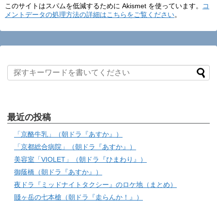
このサイトはスパムを低減するために Akismet を使っています。
コ
メントデータの処理方法の詳細はこちらをご覧ください
。
最近の投稿
「京酪牛乳」（朝ドラ『あすか』）
「京都総合病院」（朝ドラ『あすか』）
美容室「VIOLET」（朝ドラ『ひまわり』）
御蔭橋（朝ドラ『あすか』）
夜ドラ『ミッドナイトタクシー』のロケ地（まとめ）
賤ヶ岳の七本槍（朝ドラ『走らんか！』）