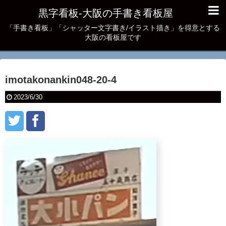
黒字看板‐大阪の手書き看板屋
「手書き看板」「シャッター文字書き/イラスト描き」を得意とする
大阪の看板屋です
imotakonankin048-20-4
2023/6/30