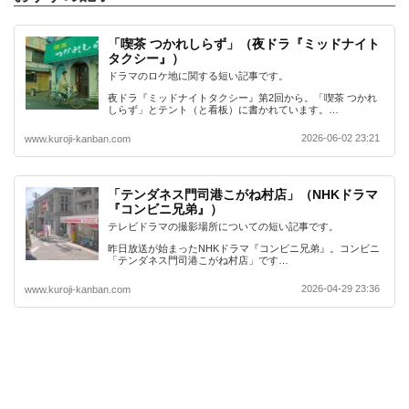
「喫茶 つかれしらず」（夜ドラ『ミッドナイト
タクシー』）
ドラマのロケ地に関する短い記事です。
夜ドラ『ミッドナイトタクシー』第2回から。「喫茶 つかれ
しらず」とテント（と看板）に書かれています。…
2026-06-02 23:21
www.kuroji-kanban.com
「テンダネス門司港こがね村店」（NHKドラマ
『コンビニ兄弟』）
テレビドラマの撮影場所についての短い記事です。
昨日放送が始まったNHKドラマ『コンビニ兄弟』。コンビニ
「テンダネス門司港こがね村店」です…
2026-04-29 23:36
www.kuroji-kanban.com