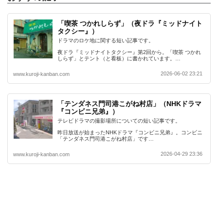
「喫茶 つかれしらず」（夜ドラ『ミッドナイト
タクシー』）
ドラマのロケ地に関する短い記事です。
夜ドラ『ミッドナイトタクシー』第2回から。「喫茶 つかれ
しらず」とテント（と看板）に書かれています。…
2026-06-02 23:21
www.kuroji-kanban.com
「テンダネス門司港こがね村店」（NHKドラマ
『コンビニ兄弟』）
テレビドラマの撮影場所についての短い記事です。
昨日放送が始まったNHKドラマ『コンビニ兄弟』。コンビニ
「テンダネス門司港こがね村店」です…
2026-04-29 23:36
www.kuroji-kanban.com