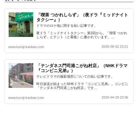
「喫茶 つかれしらず」（夜ドラ『ミッドナイト
タクシー』）
ドラマのロケ地に関する短い記事です。
夜ドラ『ミッドナイトタクシー』第2回から。「喫茶 つかれ
しらず」とテント（と看板）に書かれています。…
2026-06-02 23:21
www.kuroji-kanban.com
「テンダネス門司港こがね村店」（NHKドラマ
『コンビニ兄弟』）
テレビドラマの撮影場所についての短い記事です。
昨日放送が始まったNHKドラマ『コンビニ兄弟』。コンビニ
「テンダネス門司港こがね村店」です…
2026-04-29 23:36
www.kuroji-kanban.com