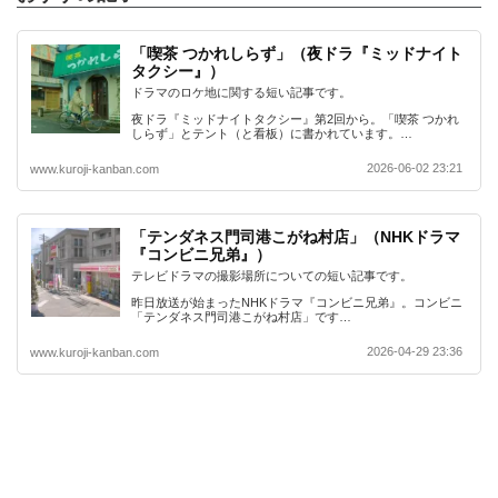
「喫茶 つかれしらず」（夜ドラ『ミッドナイト
タクシー』）
ドラマのロケ地に関する短い記事です。
夜ドラ『ミッドナイトタクシー』第2回から。「喫茶 つかれ
しらず」とテント（と看板）に書かれています。…
2026-06-02 23:21
www.kuroji-kanban.com
「テンダネス門司港こがね村店」（NHKドラマ
『コンビニ兄弟』）
テレビドラマの撮影場所についての短い記事です。
昨日放送が始まったNHKドラマ『コンビニ兄弟』。コンビニ
「テンダネス門司港こがね村店」です…
2026-04-29 23:36
www.kuroji-kanban.com