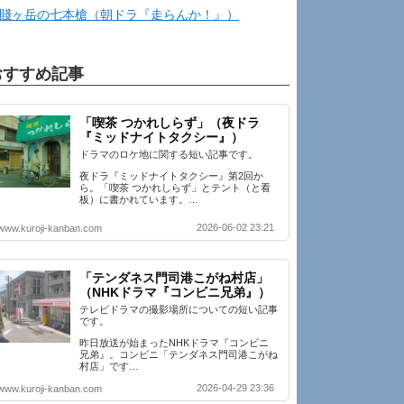
賤ヶ岳の七本槍（朝ドラ『走らんか！』）
おすすめ記事
「喫茶 つかれしらず」（夜ドラ
『ミッドナイトタクシー』）
ドラマのロケ地に関する短い記事です。
夜ドラ『ミッドナイトタクシー』第2回か
ら。「喫茶 つかれしらず」とテント（と看
板）に書かれています。…
2026-06-02 23:21
www.kuroji-kanban.com
「テンダネス門司港こがね村店」
（NHKドラマ『コンビニ兄弟』）
テレビドラマの撮影場所についての短い記事
です。
昨日放送が始まったNHKドラマ『コンビニ
兄弟』。コンビニ「テンダネス門司港こがね
村店」です…
2026-04-29 23:36
www.kuroji-kanban.com