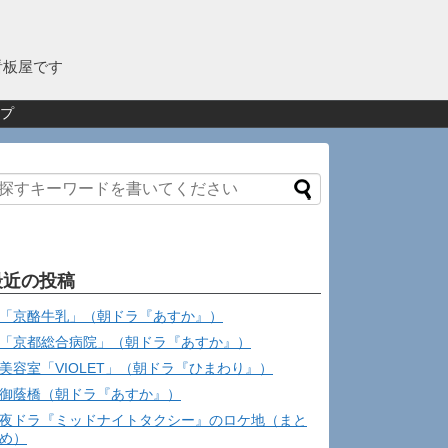
看板屋です
プ
最近の投稿
「京酪牛乳」（朝ドラ『あすか』）
「京都総合病院」（朝ドラ『あすか』）
美容室「VIOLET」（朝ドラ『ひまわり』）
御蔭橋（朝ドラ『あすか』）
夜ドラ『ミッドナイトタクシー』のロケ地（まと
め）