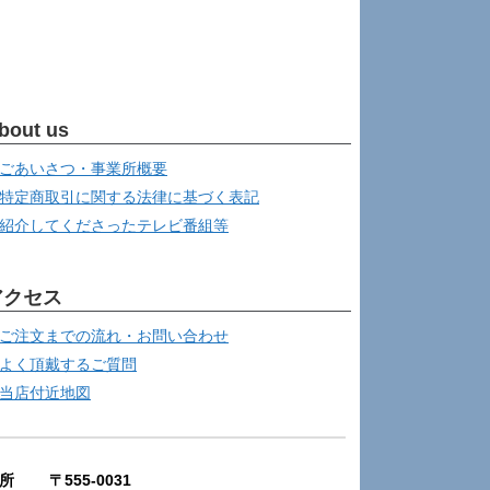
bout us
ごあいさつ・事業所概要
特定商取引に関する法律に基づく表記
紹介してくださったテレビ番組等
アクセス
ご注文までの流れ・お問い合わせ
よく頂戴するご質問
当店付近地図
所 〒555-0031