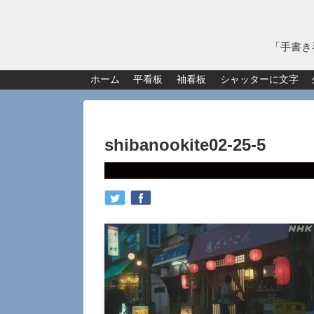
「手書き
ホーム
平看板
袖看板
シャッターに文字
shibanookite02-25-5