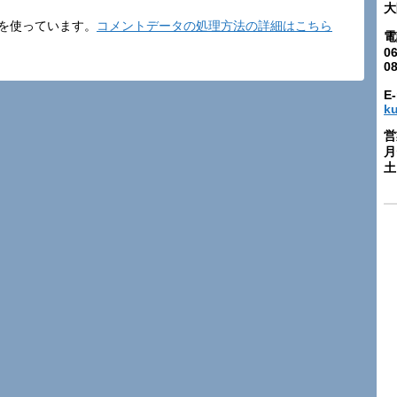
大
t を使っています。
コメントデータの処理方法の詳細はこちら
電
06
0
E-
k
営
月
土: