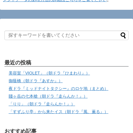
最近の投稿
美容室「VIOLET」（朝ドラ『ひまわり』）
御蔭橋（朝ドラ『あすか』）
夜ドラ『ミッドナイトタクシー』のロケ地（まとめ）
賤ヶ岳の七本槍（朝ドラ『走らんか！』）
「りり」（朝ドラ『走らんか！』）
「すずふり亭」から来たイス（朝ドラ『風、薫る』）
おすすめ記事