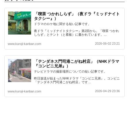
「喫茶 つかれしらず」（夜ドラ『ミッドナイト
タクシー』）
ドラマのロケ地に関する短い記事です。
夜ドラ『ミッドナイトタクシー』第2回から。「喫茶 つかれ
しらず」とテント（と看板）に書かれています。…
2026-06-02 23:21
www.kuroji-kanban.com
「テンダネス門司港こがね村店」（NHKドラマ
『コンビニ兄弟』）
テレビドラマの撮影場所についての短い記事です。
昨日放送が始まったNHKドラマ『コンビニ兄弟』。コンビニ
「テンダネス門司港こがね村店」です…
2026-04-29 23:36
www.kuroji-kanban.com