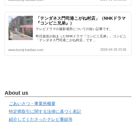
「テンダネス門司港こがね村店」（NHKドラマ
『コンビニ兄弟』）
テレビドラマの撮影場所についての短い記事です。
昨日放送が始まったNHKドラマ『コンビニ兄弟』。コンビニ
「テンダネス門司港こがね村店」です…
2026-04-29 23:36
www.kuroji-kanban.com
About us
ごあいさつ・事業所概要
特定商取引に関する法律に基づく表記
紹介してくださったテレビ番組等