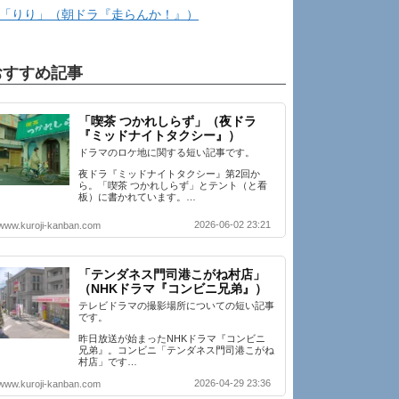
「りり」（朝ドラ『走らんか！』）
おすすめ記事
「喫茶 つかれしらず」（夜ドラ
『ミッドナイトタクシー』）
ドラマのロケ地に関する短い記事です。
夜ドラ『ミッドナイトタクシー』第2回か
ら。「喫茶 つかれしらず」とテント（と看
板）に書かれています。…
2026-06-02 23:21
www.kuroji-kanban.com
「テンダネス門司港こがね村店」
（NHKドラマ『コンビニ兄弟』）
テレビドラマの撮影場所についての短い記事
です。
昨日放送が始まったNHKドラマ『コンビニ
兄弟』。コンビニ「テンダネス門司港こがね
村店」です…
2026-04-29 23:36
www.kuroji-kanban.com