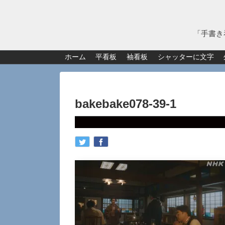
「手書き
ホーム
平看板
袖看板
シャッターに文字
bakebake078-39-1