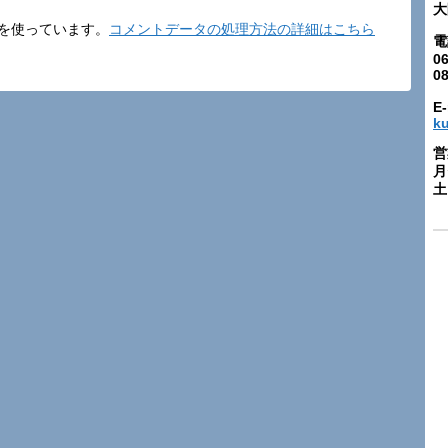
大
t を使っています。
コメントデータの処理方法の詳細はこちら
電
06
0
E-
k
営
月
土: