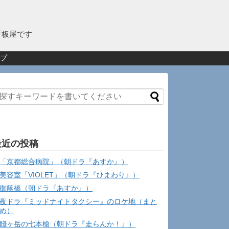
看板屋です
プ
最近の投稿
「京都総合病院」（朝ドラ『あすか』）
美容室「VIOLET」（朝ドラ『ひまわり』）
御蔭橋（朝ドラ『あすか』）
夜ドラ『ミッドナイトタクシー』のロケ地（まと
め）
賤ヶ岳の七本槍（朝ドラ『走らんか！』）