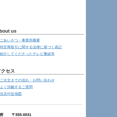
bout us
ごあいさつ・事業所概要
特定商取引に関する法律に基づく表記
紹介してくださったテレビ番組等
アクセス
ご注文までの流れ・お問い合わせ
よく頂戴するご質問
当店付近地図
所 〒555-0031