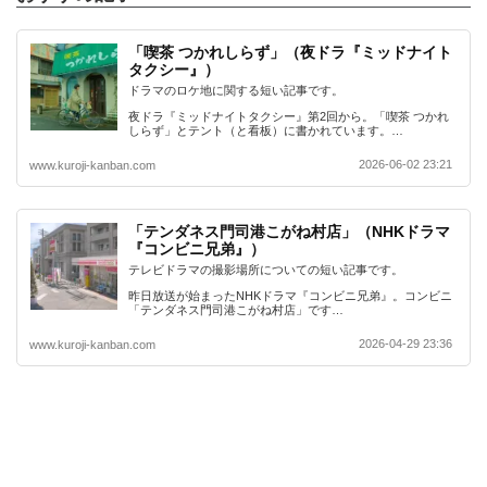
「喫茶 つかれしらず」（夜ドラ『ミッドナイト
タクシー』）
ドラマのロケ地に関する短い記事です。
夜ドラ『ミッドナイトタクシー』第2回から。「喫茶 つかれ
しらず」とテント（と看板）に書かれています。…
2026-06-02 23:21
www.kuroji-kanban.com
「テンダネス門司港こがね村店」（NHKドラマ
『コンビニ兄弟』）
テレビドラマの撮影場所についての短い記事です。
昨日放送が始まったNHKドラマ『コンビニ兄弟』。コンビニ
「テンダネス門司港こがね村店」です…
2026-04-29 23:36
www.kuroji-kanban.com