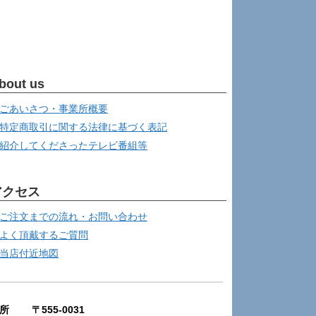
bout us
ごあいさつ・事業所概要
特定商取引に関する法律に基づく表記
紹介してくださったテレビ番組等
アクセス
ご注文までの流れ・お問い合わせ
よく頂戴するご質問
当店付近地図
所 〒555-0031