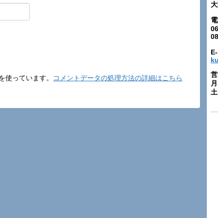
大
電
06
0
E-
k
営
t を使っています。
コメントデータの処理方法の詳細はこちら
月
土: