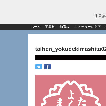
「手書き
ホーム
平看板
袖看板
シャッターに文字
taihen_yokudekimashita0