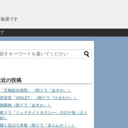
看板屋です
プ
最近の投稿
「京都総合病院」（朝ドラ『あすか』）
美容室「VIOLET」（朝ドラ『ひまわり』）
御蔭橋（朝ドラ『あすか』）
夜ドラ『ミッドナイトタクシー』のロケ地（まと
め）
賤ヶ岳の七本槍（朝ドラ『走らんか！』）