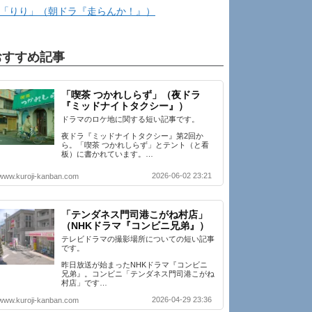
「りり」（朝ドラ『走らんか！』）
おすすめ記事
「喫茶 つかれしらず」（夜ドラ
『ミッドナイトタクシー』）
ドラマのロケ地に関する短い記事です。
夜ドラ『ミッドナイトタクシー』第2回か
ら。「喫茶 つかれしらず」とテント（と看
板）に書かれています。…
2026-06-02 23:21
www.kuroji-kanban.com
「テンダネス門司港こがね村店」
（NHKドラマ『コンビニ兄弟』）
テレビドラマの撮影場所についての短い記事
です。
昨日放送が始まったNHKドラマ『コンビニ
兄弟』。コンビニ「テンダネス門司港こがね
村店」です…
2026-04-29 23:36
www.kuroji-kanban.com