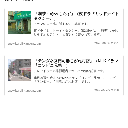
「喫茶 つかれしらず」（夜ドラ『ミッドナイト
タクシー』）
ドラマのロケ地に関する短い記事です。
夜ドラ『ミッドナイトタクシー』第2回から。「喫茶 つかれ
しらず」とテント（と看板）に書かれています。…
2026-06-02 23:21
www.kuroji-kanban.com
「テンダネス門司港こがね村店」（NHKドラマ
『コンビニ兄弟』）
テレビドラマの撮影場所についての短い記事です。
昨日放送が始まったNHKドラマ『コンビニ兄弟』。コンビニ
「テンダネス門司港こがね村店」です…
2026-04-29 23:36
www.kuroji-kanban.com