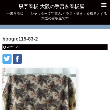
黒字看板‐大阪の手書き看板屋
「手書き看板」「シャッター文字書き/イラスト描き」を得意とする
大阪の看板屋です
boogie115-83-2
2024/3/14