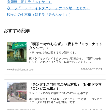
御蔭橋（朝ドラ『あすか』）
夜ドラ『ミッドナイトタクシー』のロケ地（まとめ）
賤ヶ岳の七本槍（朝ドラ『走らんか！』）
おすすめ記事
「喫茶 つかれしらず」（夜ドラ『ミッドナイト
タクシー』）
ドラマのロケ地に関する短い記事です。
夜ドラ『ミッドナイトタクシー』第2回から。「喫茶 つかれ
しらず」とテント（と看板）に書かれています。…
2026-06-02 23:21
www.kuroji-kanban.com
「テンダネス門司港こがね村店」（NHKドラマ
『コンビニ兄弟』）
テレビドラマの撮影場所についての短い記事です。
昨日放送が始まったNHKドラマ『コンビニ兄弟』。コンビニ
「テンダネス門司港こがね村店」です…
2026-04-29 23:36
www.kuroji-kanban.com