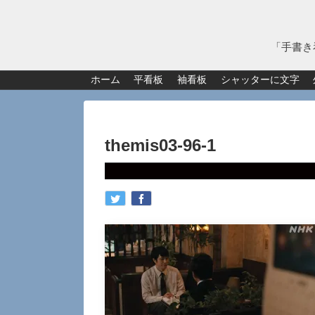
「手書き
ホーム
平看板
袖看板
シャッターに文字
themis03-96-1