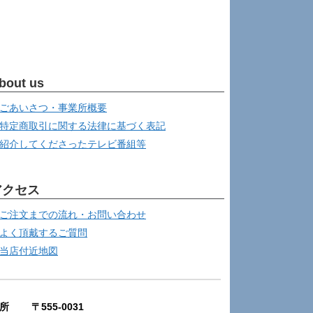
bout us
ごあいさつ・事業所概要
特定商取引に関する法律に基づく表記
紹介してくださったテレビ番組等
アクセス
ご注文までの流れ・お問い合わせ
よく頂戴するご質問
当店付近地図
所 〒555-0031