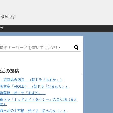
看板屋です
プ
最近の投稿
「京都総合病院」（朝ドラ『あすか』）
美容室「VIOLET」（朝ドラ『ひまわり』）
御蔭橋（朝ドラ『あすか』）
夜ドラ『ミッドナイトタクシー』のロケ地（まと
め）
賤ヶ岳の七本槍（朝ドラ『走らんか！』）