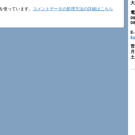
大
t を使っています。
コメントデータの処理方法の詳細はこちら
電
06
0
E-
k
営
月
土: