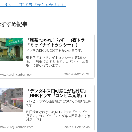
「りり」（朝ドラ『走らんか！』）
おすすめ記事
「喫茶 つかれしらず」（夜ドラ
『ミッドナイトタクシー』）
ドラマのロケ地に関する短い記事です。
夜ドラ『ミッドナイトタクシー』第2回か
ら。「喫茶 つかれしらず」とテント（と看
板）に書かれています。…
2026-06-02 23:21
www.kuroji-kanban.com
「テンダネス門司港こがね村店」
（NHKドラマ『コンビニ兄弟』）
テレビドラマの撮影場所についての短い記事
です。
昨日放送が始まったNHKドラマ『コンビニ
兄弟』。コンビニ「テンダネス門司港こがね
村店」です…
2026-04-29 23:36
www.kuroji-kanban.com