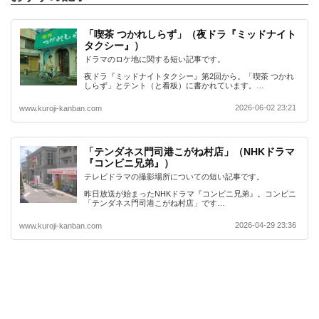
「喫茶 つかれしらず」（夜ドラ『ミッドナイト
タクシー』）
ドラマのロケ地に関する短い記事です。
夜ドラ『ミッドナイトタクシー』第2回から。「喫茶 つかれ
しらず」とテント（と看板）に書かれています。…
2026-06-02 23:21
www.kuroji-kanban.com
「テンダネス門司港こがね村店」（NHKドラマ
『コンビニ兄弟』）
テレビドラマの撮影場所についての短い記事です。
昨日放送が始まったNHKドラマ『コンビニ兄弟』。コンビニ
「テンダネス門司港こがね村店」です…
2026-04-29 23:36
www.kuroji-kanban.com