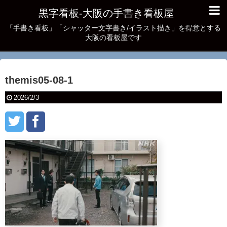
黒字看板‐大阪の手書き看板屋
「手書き看板」「シャッター文字書き/イラスト描き」を得意とする
大阪の看板屋です
themis05-08-1
2026/2/3