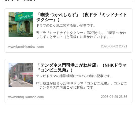
「喫茶 つかれしらず」（夜ドラ『ミッドナイト
タクシー』）
ドラマのロケ地に関する短い記事です。
夜ドラ『ミッドナイトタクシー』第2回から。「喫茶 つかれ
しらず」とテント（と看板）に書かれています。…
2026-06-02 23:21
www.kuroji-kanban.com
「テンダネス門司港こがね村店」（NHKドラマ
『コンビニ兄弟』）
テレビドラマの撮影場所についての短い記事です。
昨日放送が始まったNHKドラマ『コンビニ兄弟』。コンビニ
「テンダネス門司港こがね村店」です…
2026-04-29 23:36
www.kuroji-kanban.com